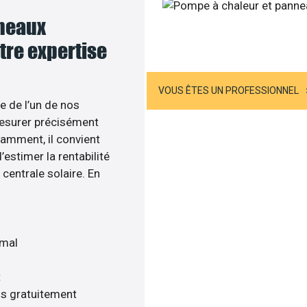
nneaux
Joignez-nous
otre expertise
US ÊTES UN PARTICULIER
VOUS ÊTES UN PROFESSIONNEL
e de l’un de nos
esurer précisément
tamment, il convient
estimer la rentabilité
centrale solaire. En
imal
t
is gratuitement