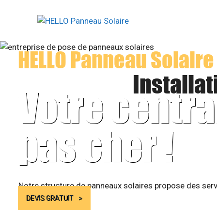
Aller
au
contenu
HELLO Panneau Solaire
Installa
Votre centra
pas cher !
Notre structure de panneaux solaires propose des serv
DEVIS GRATUIT