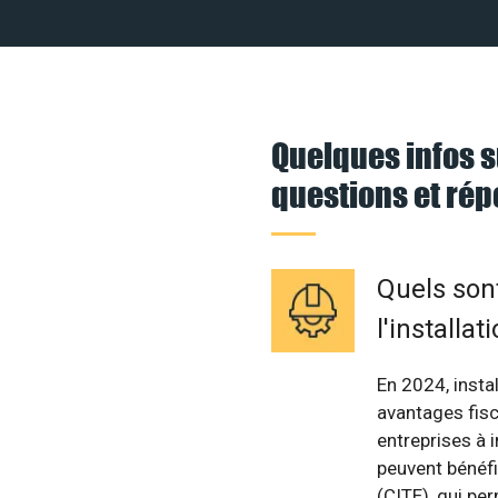
Quelques infos s
questions et ré
Quels sont
l'installa
En 2024, insta
avantages fisc
entreprises à 
peuvent bénéfi
(CITE), qui pe