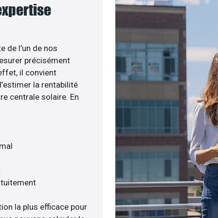
expertise
te de l’un de nos
esurer précisément
ffet, il convient
estimer la rentabilité
re centrale solaire. En
imal
t
atuitement
ion la plus efficace pour