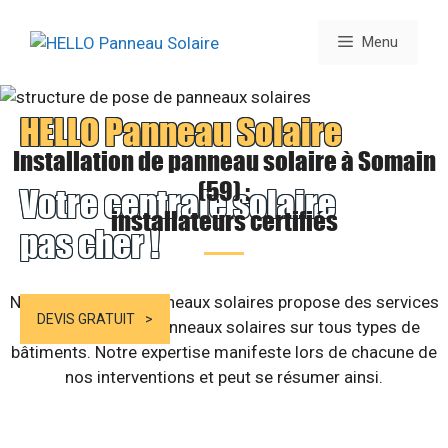
Aller
au
Menu
contenu
HELLO Panneau Solaire
Installation de panneau solaire à Somain
(59) :
Votre centrale solaire
installateurs certifiés
pas cher !
Notre société de panneaux solaires propose des services
DEVIS GRATUIT
d’installation de panneaux solaires sur tous types de
bâtiments. Notre expertise manifeste lors de chacune de
nos interventions et peut se résumer ainsi.