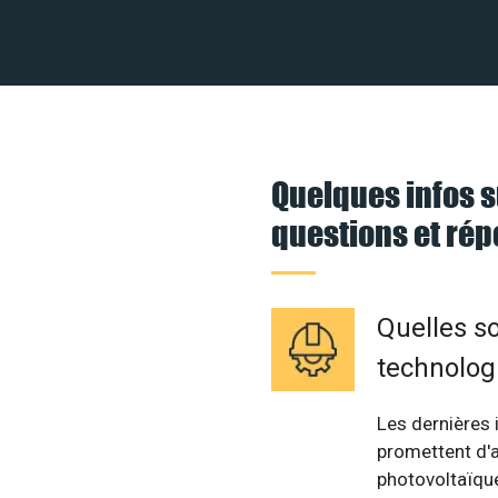
Quelques infos s
questions et ré
Quelles so
technolog
Les dernières 
promettent d'am
photovoltaïque