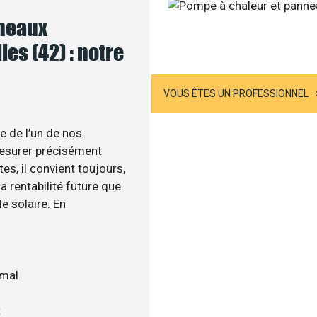
nneaux
Appelez-nous
es (42) : notre
US ÊTES UN PARTICULIER
VOUS ÊTES UN PROFESSIONNEL
e de l’un de nos
esurer précisément
tes, il convient toujours,
a rentabilité future que
e solaire. En
imal
t