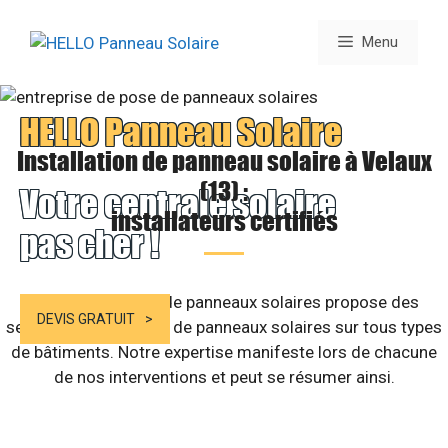
Aller
au
Menu
contenu
HELLO Panneau Solaire
Installation de panneau solaire à Velaux
(13) :
Votre centrale solaire
installateurs certifiés
pas cher !
Notre compagnie de panneaux solaires propose des
DEVIS GRATUIT
services d’installation de panneaux solaires sur tous types
de bâtiments. Notre expertise manifeste lors de chacune
de nos interventions et peut se résumer ainsi.