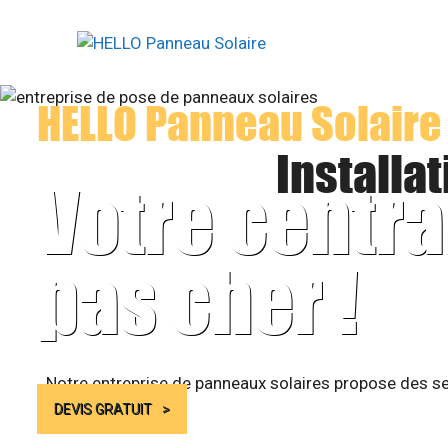
Aller
au
contenu
HELLO Panneau Solaire
Installa
Votre centra
pas cher !
Notre entreprise de panneaux solaires propose des se
DEVIS GRATUIT