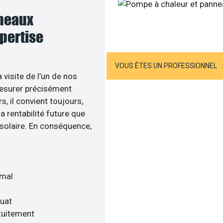
nneaux
Sollicitez-nous
xpertise
US ÊTES UN PARTICULIER
VOUS ÊTES UN PROFESSIONNEL
 visite de l’un de nos
esurer précisément
s, il convient toujours,
a rentabilité future que
 solaire. En conséquence,
imal
quat
tuitement