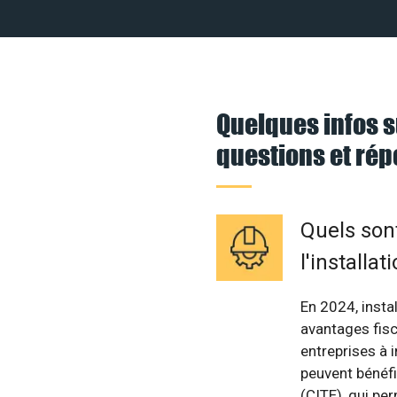
Quelques infos s
questions et ré
Quels sont
l'installa
En 2024, insta
avantages fisc
entreprises à 
peuvent bénéfi
(CITE), qui pe