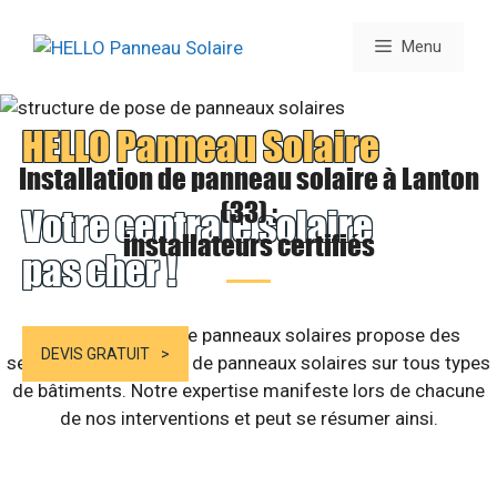
Aller
au
Menu
contenu
HELLO Panneau Solaire
Installation de panneau solaire à Lanton
(33) :
Votre centrale solaire
installateurs certifiés
pas cher !
Notre entreprise de panneaux solaires propose des
DEVIS GRATUIT
services d’installation de panneaux solaires sur tous types
de bâtiments. Notre expertise manifeste lors de chacune
de nos interventions et peut se résumer ainsi.