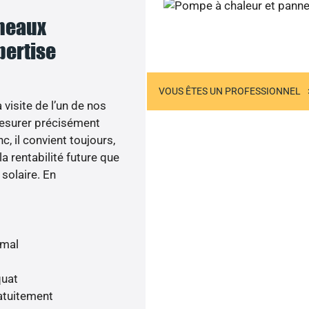
nneaux
Joignez-nous
xpertise
US ÊTES UN PARTICULIER
VOUS ÊTES UN PROFESSIONNEL
visite de l’un de nos
esurer précisément
c, il convient toujours,
a rentabilité future que
 solaire. En
imal
quat
atuitement