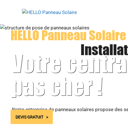
Aller
au
contenu
HELLO Panneau Solaire
Installa
Votre centra
pas cher !
Notre entreprise de panneaux solaires propose des ser
DEVIS GRATUIT