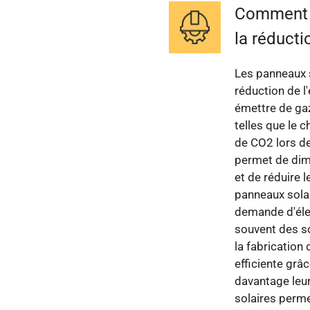
Comment l
la réducti
Les panneaux s
réduction de l
émettre de gaz
telles que le c
de CO2 lors de
permet de dim
et de réduire 
panneaux solai
demande d'élec
souvent des s
la fabrication
efficiente grâ
davantage leu
solaires perme