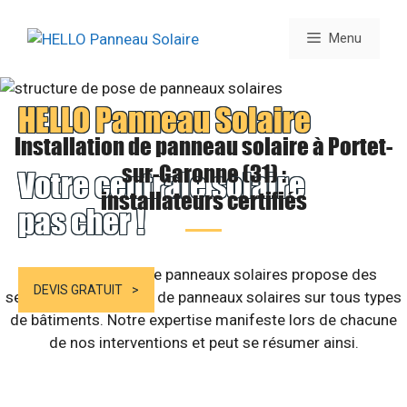
Aller
au
Menu
contenu
HELLO Panneau Solaire
Installation de panneau solaire à Portet-
sur-Garonne (31) :
Votre centrale solaire
installateurs certifiés
pas cher !
Notre entreprise de panneaux solaires propose des
DEVIS GRATUIT
services d’installation de panneaux solaires sur tous types
de bâtiments. Notre expertise manifeste lors de chacune
de nos interventions et peut se résumer ainsi.