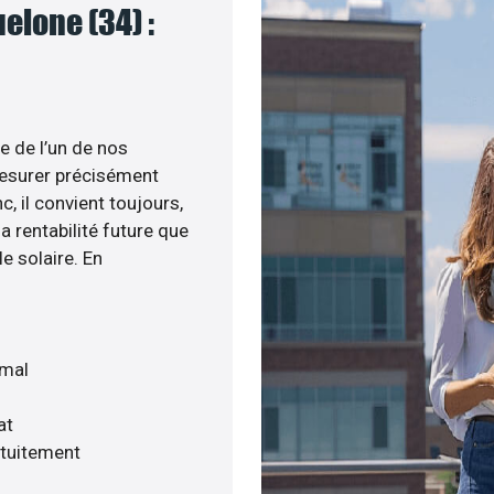
elone (34) :
e de l’un de nos
esurer précisément
c, il convient toujours,
a rentabilité future que
e solaire. En
imal
at
atuitement