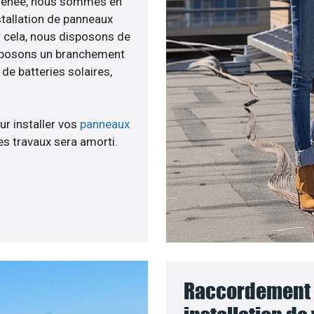
té menée, nous sommes en
stallation de panneaux
ur cela, nous disposons de
roposons un branchement
e batteries solaires,
ur installer vos
panneaux
s travaux sera amorti.
Raccordement 