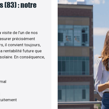
 (83) : notre
 visite de l’un de nos
esurer précisément
s, il convient toujours,
a rentabilité future que
 solaire. En conséquence,
imal
t
tuitement