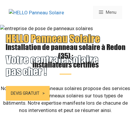
Aller
au
Menu
contenu
HELLO Panneau Solaire
Installation de panneau solaire à Redon
(35) :
Votre centrale solaire
installateurs certifiés
pas cher !
Notre structure de panneaux solaires propose des services
DEVIS GRATUIT
d’installation de panneaux solaires sur tous types de
bâtiments. Notre expertise manifeste lors de chacune de
nos interventions et peut se résumer ainsi.