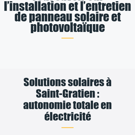
l’installation et l’entretien
de panneau solaire et
photovoltaïque
Solutions solaires à
Saint-Gratien :
autonomie totale en
électricité