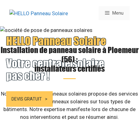
Aller
au
Menu
contenu
HELLO Panneau Solaire
Installation de panneau solaire à Ploemeur
(56) :
Votre centrale solaire
installateurs certifiés
pas cher !
Notre structure de panneaux solaires propose des services
DEVIS GRATUIT
d’installation de panneaux solaires sur tous types de
bâtiments. Notre expertise manifeste lors de chacune de
nos interventions et peut se résumer ainsi.