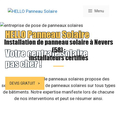
Aller
au
Menu
contenu
HELLO Panneau Solaire
Installation de panneau solaire à Nevers
(58) :
Votre centrale solaire
installateurs certifiés
pas cher !
Notre compagnie de panneaux solaires propose des
DEVIS GRATUIT
services d’installation de panneaux solaires sur tous types
de bâtiments. Notre expertise manifeste lors de chacune
de nos interventions et peut se résumer ainsi.