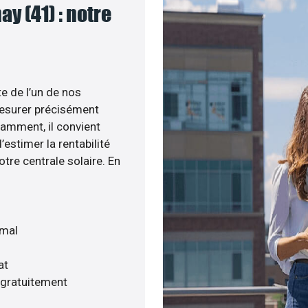
y (41) : notre
te de l’un de nos
esurer précisément
tamment, il convient
estimer la rentabilité
otre centrale solaire. En
imal
at
 gratuitement