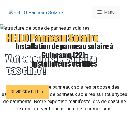
Aller
au
Menu
contenu
HELLO Panneau Solaire
Installation de panneau solaire à
Guingamp (22) :
Votre centrale solaire
installateurs certifiés
pas cher !
Notre entreprise de panneaux solaires propose des
DEVIS GRATUIT
services d’installation de panneaux solaires sur tous types
de bâtiments. Notre expertise manifeste lors de chacune
de nos interventions et peut se résumer ainsi.